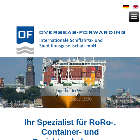
T
o
g
e
t
h
e
r
t
o
W
e
s
t
A
f
r
i
c
a
Since 1990
Ihr Spezialist für RoRo-,
Container- und